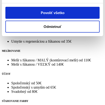
FARBENIE
Farbenie s fúkanou/MALÉ
od 90€
Povoliť všetko
Farbenie s fúkanou/VEĽKÉ
od 110€
Tónovanie s fúkanou
od 80€
Farbenie s fúkanou / 10MIN.FARBA
od 90€
Odmietnuť
FÚKANA
Umytie s regeneráciou a fúkanou
od 35€
MELÍROVANIE
Melír s fúkanou / MALÝ (kontúrovací melír)
od 110€
Melír s fúkanou / VEĽKÝ
od 140€
ÚČESY
Spoločenský
od 50€
Spoločenský s umytím
od 65€
Svadobný
od 80€
SŤAHOVANIE FARBY