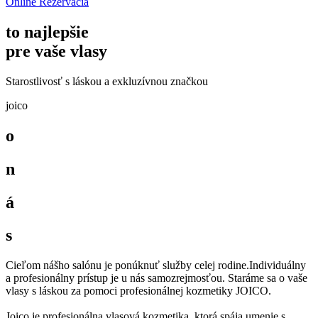
Online Rezervacia
to najlepšie
pre vaše vlasy
Starostlivosť s láskou a exkluzívnou značkou
joico
o
n
á
s
Cieľom nášho salónu je ponúknuť služby celej rodine.Individuálny
a profesionálny prístup je u nás samozrejmosťou. Staráme sa o vaše
vlasy s láskou za pomoci profesionálnej kozmetiky JOICO.
Joico je profesionálna vlasová kozmetika, ktorá spája umenie s