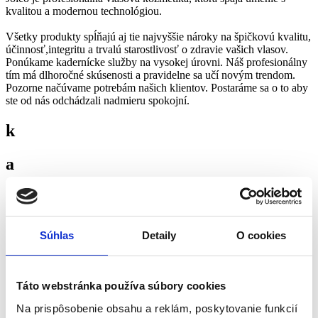
kvalitou a modernou technológiou.
Všetky produkty spĺňajú aj tie najvyššie nároky na špičkovú kvalitu,
účinnosť,integritu a trvalú starostlivosť o zdravie vašich vlasov.
Ponúkame kadernícke služby na vysokej úrovni. Náš profesionálny
tím má dlhoročné skúsenosti a pravidelne sa učí novým trendom.
Pozorne načúvame potrebám našich klientov. Postaráme sa o to aby
ste od nás odchádzali nadmieru spokojní.
k
a
d
e
Súhlas
Detaily
O cookies
r
Táto webstránka používa súbory cookies
n
Na prispôsobenie obsahu a reklám, poskytovanie funkcií