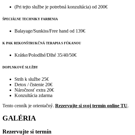
(Pri tejto službe je potrebná konzultácia)
od 200€
ŠPECIÁLNE TECHNIKY FARBENIA
Balayage/Sunkiss/Free hand
od 139€
K PAK REKONŠTRUKČNÁ TERAPIA S FÚKANOU
Krátke/Polodlhé/Dlhé
35/40/50€
DOPLNKOVÉ SLUŽBY
Strih k službe
25€
Detox / čistenie
20€
Náročnosť extra
20€
Konzultácia
zdarma
Tento cenník je orientačný.
Rezervujte si svoj termín online TU
.
GALÉRIA
Rezervujte si termín