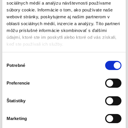
sociálnych médií a analýzu návštevnosti používame
í
súbory cookie. Informácie o tom, ako používate naše
webové stránky, poskytujeme aj našim partnerom v
c
oblasti sociálnych médií, inzercie a analýzy. Títo partneri
môžu príslušné informácie skombinovať s ďalšími
t
údajmi, ktoré ste im poskytli alebo ktoré od vás získali,
v
keď ste používali ich služby.
o
Výber
Potrebné
súhlasu
cenník
Preferencie
služieb
STRIHANIE
Štatistiky
Strih s fúkanou
od 55€
Detský strih
od 30€
Pánsky strih
od 20€
Marketing